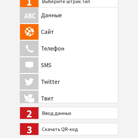
1
Выберите штрих Тип
Данные
Сайт
Телефон
SMS
Twitter
Твит
2
Ввод данных
WiFi
3
Скачать QR-код
E-Mail