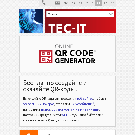
de
en
es
fr
it
ru
zh
hr
Бесплатно создайте и
скачайте QR-коды!
Используйте QR-коды для посещения
веб-сайтов
, набора
телефонных номеров
, отправки
SMS-сообщений
,
написания
твитов
,
обмена контактными данными
,
настройки доступа к сети
Wi-Fi
и т.д. Попробуйте сами -
просто считайте QR-коды смартфоном!