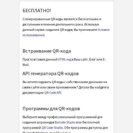
Мероприятие
БЕСПЛАТНО!
Сгенерированные QR-коды являются бесплатными и
доступными в течение длительного срока. Используя
vCard
данный сервис создания QR-кодов, Вы принимаете
Условия
использования
.
MeCard
Встраивание QR-кода
QR-код EPC V2
Просто вставьте данный
HTML код
в Ваш сайт, блог или E-
Mail.
API генератора QR-кодов
Вы хотите создавать QR-коды с собственными данными на
своём сайте или своим приложением? Детали Вы найдёте в
документации
QR-Code API
.
Программы для QR-кодов
Выберите между профессиональной программной для
создания штрихкодов
Barcode Studio
или бесплатной
программой
QR Code Studio
. Обе программы доступны для