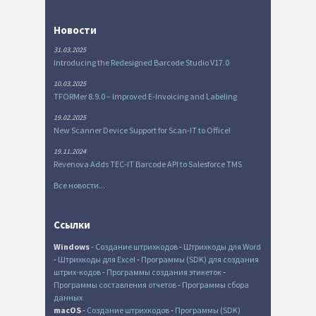
Новости
31.03.2025
Introducing the Redesigned Barcode Studio V17.0
10.03.2025
TFORMer 8.9.0 – Improved E-Invoicing and Labeling
19.02.2025
New Scanner Device Support for Scan-IT to Office!
19.11.2024
Revenova Adds TEC-IT Barcode API to Salesforce TMS
Все новости...
Ссылки
Windows
-
Создание штрихкодов
-
Штрихкоды для Word
-
Штрихкоды для Excel
-
Программы (SDK) для создания
штрих-кодов
-
Программы создания этикеток
-
Программы составления отчетов
-
Программы сбора
данных
macOS
-
Создание штрихкодов
-
Программы (SDK)