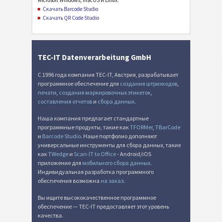
Microsoft Windows, macOS и Linux.
Скачать Barcode Studio
Скачать QR Code Studio
TEC-IT Datenverarbeitung GmbH
С 1996 года компания TEC-IT, Австрия, разрабатывает
программное обеспечение для
создания штрихкодов
,
печати
,
создания маркировочных этикеток
,
составления отчетов
и
сбора данных
.
Наша компания предлагает стандартные
программные продукты, такие как
TFORMer
,
TBarCode
и
Barcode Studio
. Наше портфолио дополняют
универсальные инструменты для сбора данных, такие
как
TWedge
и
Scan-IT to Office
- Android/iOS
приложение для
мобильного сбора данных
.
Индивидуальная разработка программного
обеспечения возможна
на заказ
.
Вы ищите высококачественное программное
обеспечение — TEC-IT предоставляет этот уровень
качества.