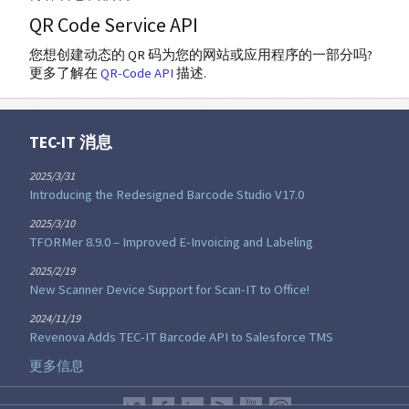
QR Code Service API
您想创建动态的 QR 码为您的网站或应用程序的一部分吗?
更多了解在
QR-Code API
描述.
TEC-IT 消息
2025/3/31
Introducing the Redesigned Barcode Studio V17.0
2025/3/10
TFORMer 8.9.0 – Improved E-Invoicing and Labeling
2025/2/19
New Scanner Device Support for Scan-IT to Office!
2024/11/19
Revenova Adds TEC-IT Barcode API to Salesforce TMS
更多信息