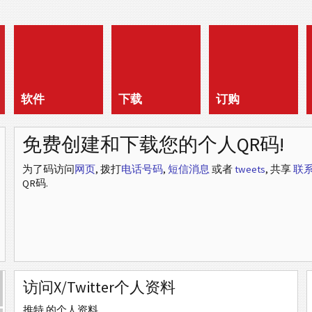
软件
下载
订购
免费创建和下载您的个人QR码!
为了码访问
网页
, 拨打
电话号码
,
短信消息
或者
tweets
, 共享
联
QR码.
访问X/Twitter个人资料
推特 的个人资料