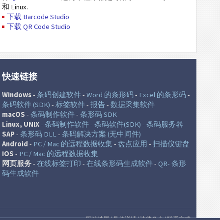
和 Linux.
下载 Barcode Studio
下载 QR Code Studio
快速链接
Windows
-
条码创建软件
-
Word 的条形码
-
Excel 的条形码
-
条码软件 (SDK)
-
标签软件
-
报告
-
数据采集软件
macOS
-
条码制作软件
-
条形码 SDK
Linux, UNIX
-
条码制作软件
-
条码软件(SDK)
-
条码服务器
SAP
-
条形码 DLL
-
条码解决方案 (无中间件)
Android
-
PC / Mac 的远程数据收集
-
盘点应用
-
扫描仪键盘
iOS
-
PC / Mac 的远程数据收集
网页服务
-
在线标签打印
-
在线条形码生成软件
-
QR- 条形
码生成软件
网站地图
|
具体详情
|
法律条令
|
联系方式