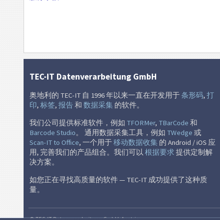
电子名片
MeCard
单一欧元支付区
TEC-IT Datenverarbeitung GmbH
奥地利的 TEC-IT 自 1996 年以来一直在开发用于
条形码
,
打
印
,
标签
,
报告
和
数据采集
的软件。
我们公司提供标准软件，例如
TFORMer
,
TBarCode
和
Barcode Studio
。 通用数据采集工具，例如
TWedge
或
Scan-IT to Office
, 一个用于
移动数据收集
的 Android / iOS 应
用, 完善我们的产品组合。我们可以
根据要求
提供定制解
决方案。
如您正在寻找高质量的软件 — TEC-IT 成功提供了这种质
量。
© TEC-IT Datenverarbeitung GmbH, Austria