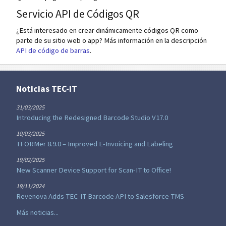
Servicio API de Códigos QR
¿Está interesado en crear dinámicamente códigos QR como
parte de su sitio web o app? Más información en la descripción
API de código de barras
.
Noticias TEC-IT
31/03/2025
Introducing the Redesigned Barcode Studio V17.0
10/03/2025
TFORMer 8.9.0 – Improved E-Invoicing and Labeling
19/02/2025
New Scanner Device Support for Scan-IT to Office!
19/11/2024
Revenova Adds TEC-IT Barcode API to Salesforce TMS
Más noticias...