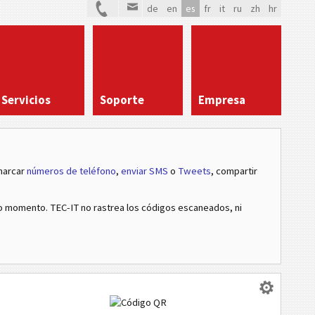
de
en
es
fr
it
ru
zh
hr
Servicios
Soporte
Empresa
marcar
números de teléfono
,
enviar SMS
o
Tweets
, compartir
momento. TEC-IT no rastrea los códigos escaneados, ni