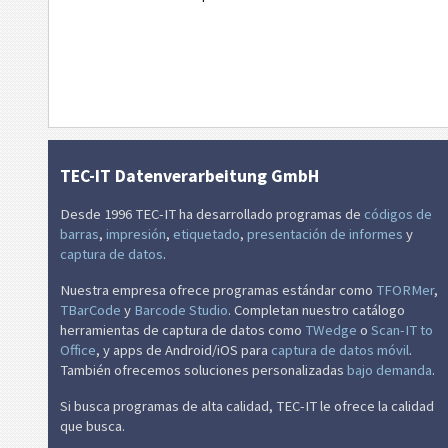
vCard
MeCard
Código QR EPC V2
TEC-IT Datenverarbeitung GmbH
Desde 1996 TEC-IT ha desarrollado programas de
códigos de
barras
,
impresión
,
etiquetado
,
presentación de informes
y
captura de datos
.
Nuestra empresa ofrece programas estándar como
TFORMer
,
TBarCode
y
Barcode Studio
. Completan nuestro catálogo
herramientas de captura de datos como
TWedge
o
Scan-IT to
Office
, y apps de Android/iOS para
captura de datos móvil
.
También ofrecemos soluciones personalizadas
bajo demanda
.
Si busca programas de alta calidad, TEC-IT le ofrece la calidad
que busca.