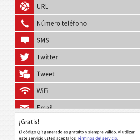
URL
Número teléfono
SMS
Twitter
Tweet
WiFi
Email
¡Gratis!
Evento
El código QR generado es gratuito y siempre válido. Al utilizar
este servicio usted acepta los
Términos del servicio
.