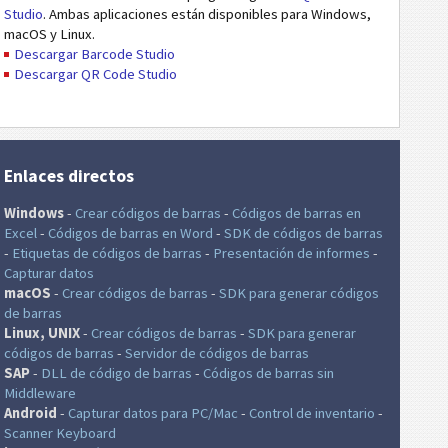
Studio
. Ambas aplicaciones están disponibles para Windows,
macOS y Linux.
Descargar Barcode Studio
Descargar QR Code Studio
Enlaces directos
Windows
-
Crear códigos de barras
-
Códigos de barras en
Excel
-
Códigos de barras en Word
-
SDK de códigos de barras
-
Etiquetas de códigos de barras
-
Presentación de informes
-
Capturar datos
macOS
-
Crear códigos de barras
-
SDK para generar códigos
de barras
Linux, UNIX
-
Crear códigos de barras
-
SDK para generar
códigos de barras
-
Servidor de códigos de barras
SAP
-
DLL de código de barras
-
Códigos de barras sin
Middleware
Android
-
Capturar datos para PC/Mac
-
Control de inventario
-
Scanner Keyboard